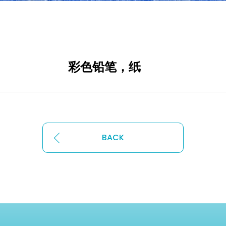
842㎜ 彩色铅笔，纸
BACK