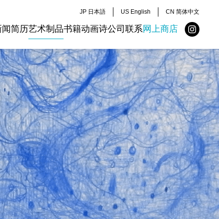
JP 日本語
US English
CN 简体中文
新闻
简历
艺术制品
书籍
动画
诗
公司
联系
网上商店