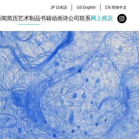
JP 日本語
US English
CN 简体中文
新闻
简历
艺术制品
书籍
动画
诗
公司
联系
网上商店