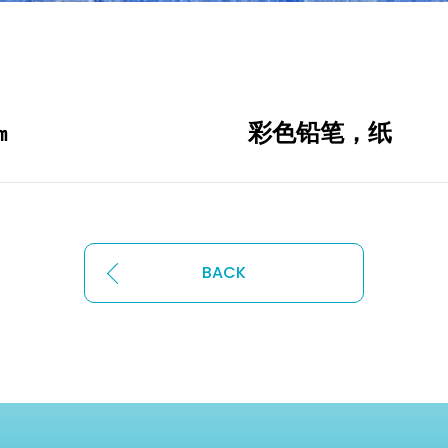
7年 555×789㎜ 彩色铅笔，纸
BACK