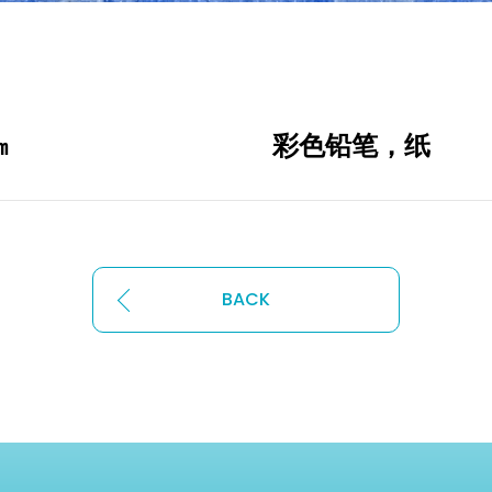
7年 555×789㎜ 彩色铅笔，纸
BACK