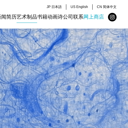
JP 日本語
US English
CN 简体中文
新闻
简历
艺术制品
书籍
动画
诗
公司
联系
网上商店